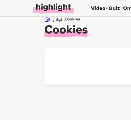
Video
Quiz
Om
Skip til indhold
Cookies
highlight
Cookies