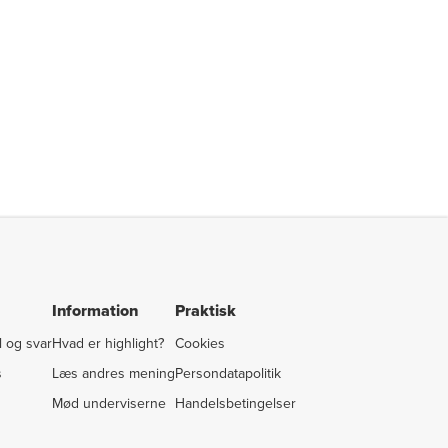
Information
Praktisk
 og svar
Hvad er highlight?
Cookies
s
Læs andres mening
Persondatapolitik
Mød underviserne
Handelsbetingelser