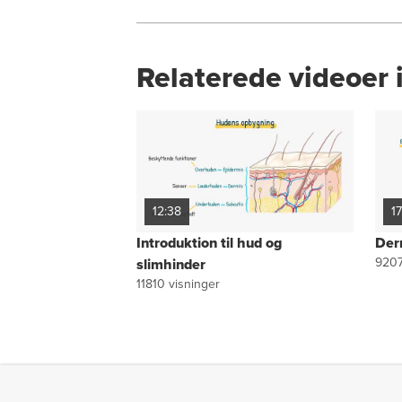
Relaterede videoer 
12:38
1
Introduktion til hud og
Der
920
slimhinder
11810
visninger