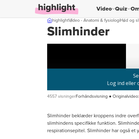
Video
Quiz
Om
Skip til indhold
highlight
Video - Anatomi & fysiologi
Hud og sl
Slimhinder
4557 visninger
Forhåndsvisning ● Originalvideo:
Slimhinder beklæder kroppens indre overfl
slimhindens specifikke funktion. Slimhinde
respirationsepitel. Slimhinder har også e