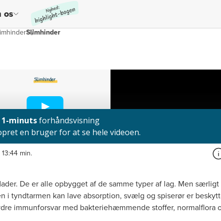
 os
imhinder
Slimhinder
13:44 min.
ader. De er alle opbygget af de samme typer af lag. Men særligt
n i tyndtarmen kan lave absorption, svælg og spiserør er beskytt
t ydre immunforsvar med bakteriehæmmende stoffer, normalflora og