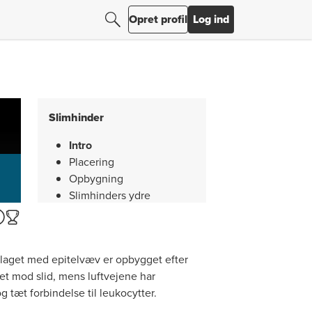
Søg efter resultater
Søg
Opret profil
Log ind
Slimhinder
Intro
Placering
Opbygning
Slimhinders ydre
immunforsvar
Resumé
 laget med epitelvæv er opbygget efter
et mod slid, mens luftvejene har
 tæt forbindelse til leukocytter.