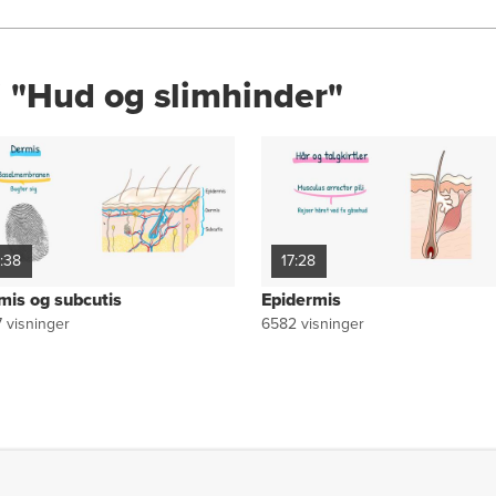
i "Hud og slimhinder"
7:38
17:28
mis og subcutis
Epidermis
7
visninger
6582
visninger