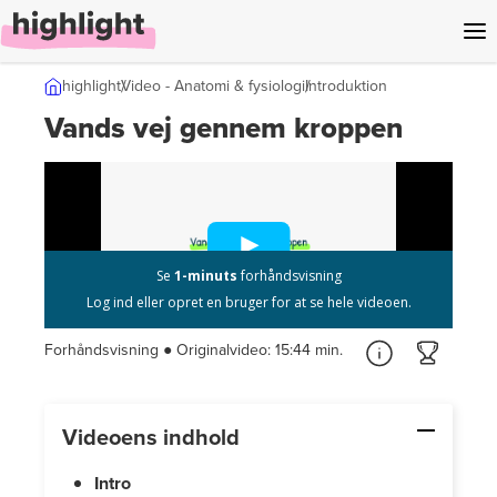
l indhold
highlight
Video - Anatomi & fysiologi
Introduktion
Vands vej gennem kroppen
Forhåndsvisning ● Originalvideo:
15:44 min.
Videoens indhold
Intro