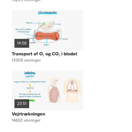
14:58
Transport af O₂ og CO₂ i blodet
13309
visninger
23:51
Vejrtrækningen
14653
visninger