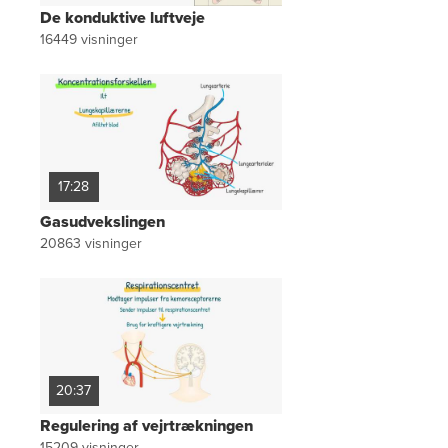
De konduktive luftveje
16449
visninger
17:28
Gasudvekslingen
20863
visninger
20:37
Regulering af vejrtrækningen
15209
visninger