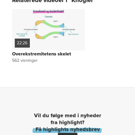
Relaterede videoer i "Knogler"
22:26
Overekstremitetens skelet
562
visninger
Vil du følge med i nyheder
fra highlight?
Få highlights nyhedsbrev