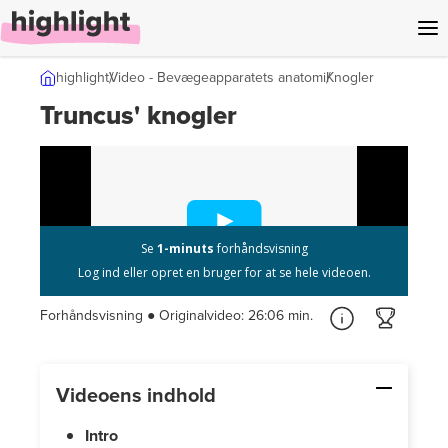
l indhold
highlight
Video - Bevægeappar­atets anatomi
Knogler
Truncus' knogler
Forhåndsvisning ● Originalvideo:
26:06 min.
Videoens indhold
Intro