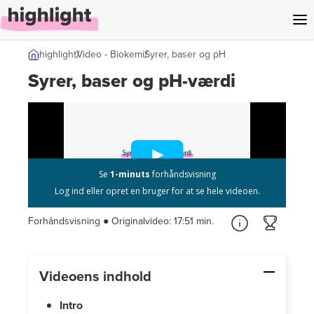
l indhold
highlight
Video - Biokemi
Syrer, baser og pH
Syrer, baser og pH-værdi
Forhåndsvisning ● Originalvideo:
17:51 min.
Videoens indhold
Intro