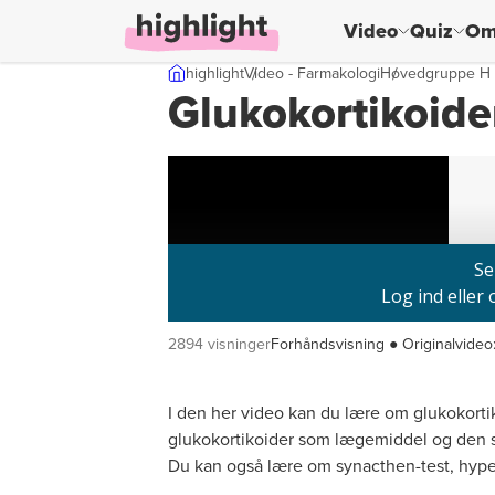
Video
Quiz
Om
Skip til indhold
highlight
Video - Farmakologi
Hovedgruppe H 
Glukokortikoide
2894 visninger
Forhåndsvisning ● Originalvideo
I den her video kan du lære om glukokort
glukokortikoider som lægemiddel og den sy
Du kan også lære om synacthen-test, hyp