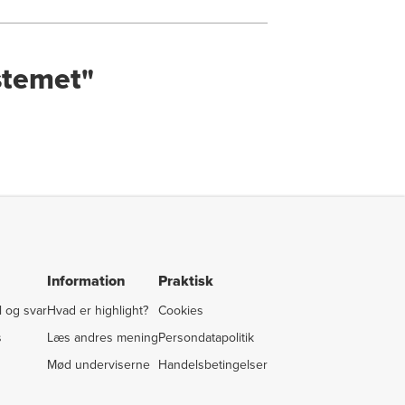
stemet"
Information
Praktisk
 og svar
Hvad er highlight?
Cookies
s
Læs andres mening
Persondatapolitik
Mød underviserne
Handelsbetingelser