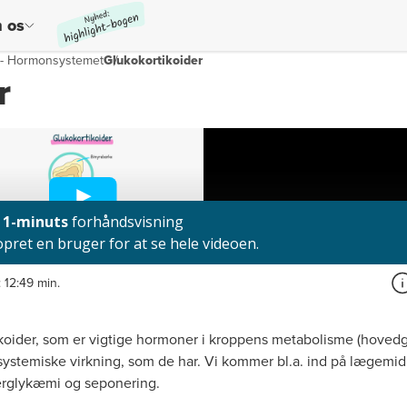
 os
- Hormonsystemet
Glukokortikoider
r
:
12:49 min.
ikoider, som er vigtige hormoner i kroppens metabolisme (hove
stemiske virkning, som de har. Vi kommer bl.a. ind på lægemidle
erglykæmi og seponering.