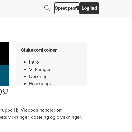
Søg
Søg efter resultater
Opret profil
Log ind
Glukokortikoider
Intro
Virkninger
Dosering
Bivirkninger
Seponering
Resumé
dgruppe H). Videoen handler om
ts virkninger, dosering og bivirkninger.