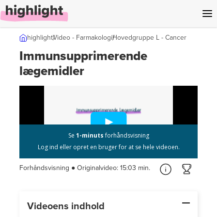
l indhold
highlight
Video - Farmakologi
Hovedgruppe L - Cancer
Immunsupprimerende
lægemidler
Forhåndsvisning ● Originalvideo:
15:03 min.
Videoens indhold