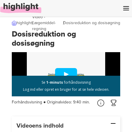
l indhold
Video -
highlight
Lægemiddel­
Dosisreduktion og dosisøgning
regning
Dosisreduktion og
dosisøgning
Forhåndsvisning ● Originalvideo:
9:40 min.
Videoens indhold