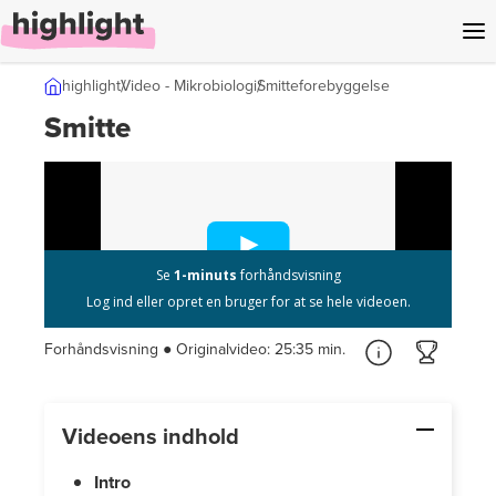
l indhold
highlight
Video - Mikrobiologi
Smitteforebyggelse
Smitte
Forhåndsvisning ● Originalvideo:
25:35 min.
Videoens indhold
Intro