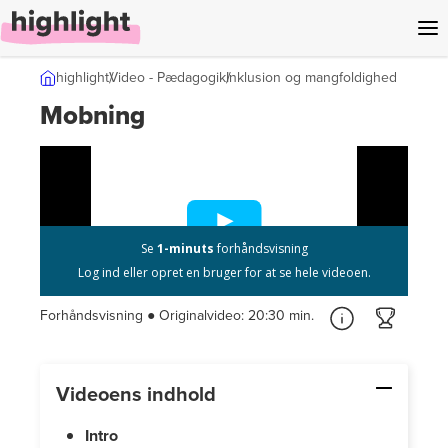
l indhold
highlight
Video - Pædagogik
Inklusion og mangfoldighed
Mobning
Forhåndsvisning ● Originalvideo:
20:30 min.
Videoens indhold
Intro