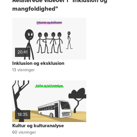
Relaterede videoer i "Inklusion og
mangfoldighed"
20:41
Inklusion og eksklusion
13
visninger
18:35
Kultur og kulturanalyse
60
visninger