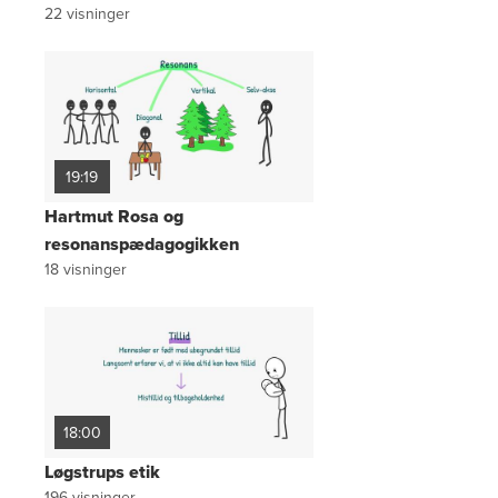
22
visninger
19:19
Hartmut Rosa og
resonanspædagogikken
18
visninger
18:00
Løgstrups etik
196
visninger