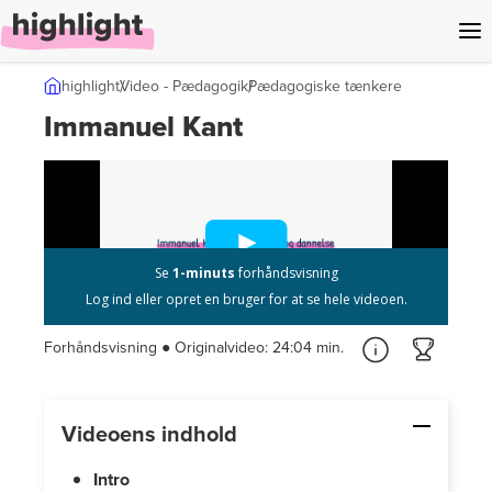
l indhold
highlight
Video - Pædagogik
Pædagogiske tænkere
Immanuel Kant
Forhåndsvisning ● Originalvideo:
24:04 min.
Videoens indhold
Intro