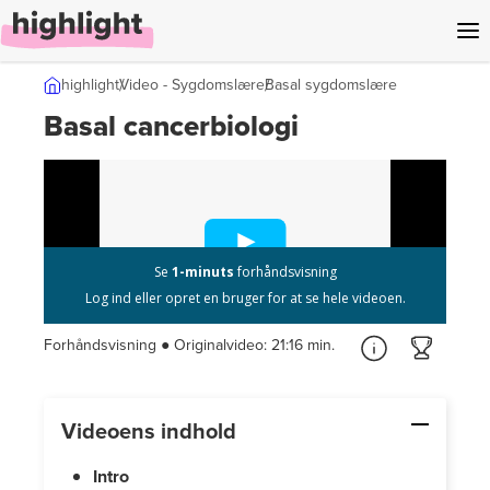
l indhold
highlight
Video - Sygdomslære
Basal sygdomslære
Basal cancerbiologi
Forhåndsvisning ● Originalvideo:
21:16 min.
Videoens indhold
Intro