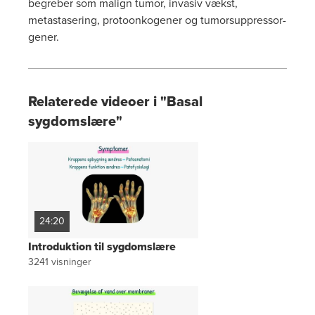
begreber som malign tumor, invasiv vækst,
metastasering, protoonkogener og tumorsuppressor-
gener.
Relaterede videoer i "Basal
sygdomslære"
24:20
Introduktion til sygdomslære
3241
visninger