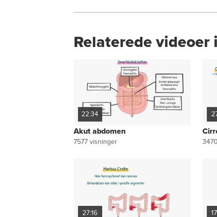
Relaterede videoer 
22:34
2
Akut abdomen
Cir
7577
visninger
347
27:16
1