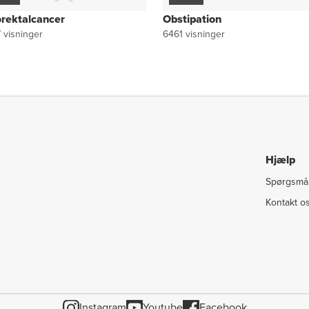
orektalcancer
Obstipation
7
visninger
6461
visninger
Hjælp
Spørgsmål
Kontakt o
Instagram
Youtube
Facebook