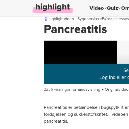
Video
Quiz
Om
Skip til indhold
highlight
Video - Sygdomslære
Fordøjelsessy
Pancreatitis
2236 visninger
Forhåndsvisning ● Originalvideo
Pancreatitis er betændelse i bugspytkirtl
fordøjelsen og sukkerstofskiftet. I videoe
pancreatitis.