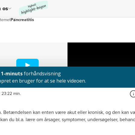
 os
stemet
Pancreatitis
:
23:22 min.
en. Betændelsen kan enten være akut eller kronisk, og den kan væ
n kan du bl.a. lære om årsager, symptomer, undersøgelser, behan