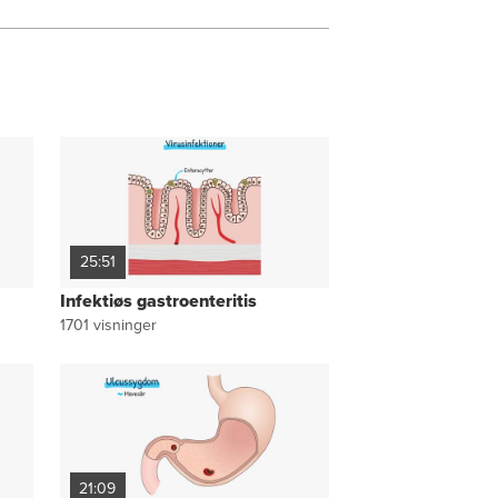
Behandling - akut
pancreatitis
Behandling - kronisk
pancreatitis
Forløb og prognose - akut
pancreatitis
Forløb og prognose -
kronisk pancreatitis
Resumé
25:51
Infektiøs gastroenteritis
1701
visninger
21:09