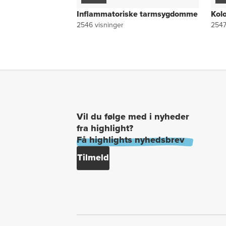
Inflammatoriske tarmsygdomme
Kol
2546
visninger
254
Vil du følge med i nyheder
fra highlight?
Få highlights nyhedsbrev
Tilmeld