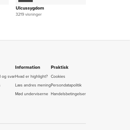
Ulcussygdom
3219
visninger
Information
Praktisk
 og svar
Hvad er highlight?
Cookies
s
Læs andres mening
Persondatapolitik
Mød underviserne
Handelsbetingelser