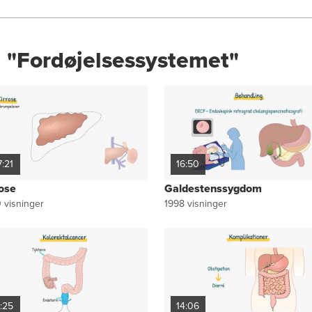
i "Fordøjelsessystemet"
7:21
16:50
rose
Galdestenssygdom
0
visninger
1998
visninger
7:25
14:06