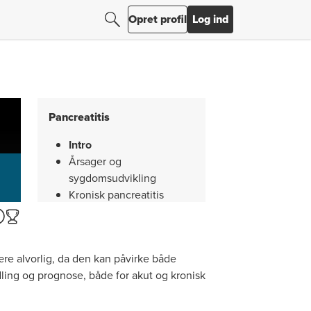
Søg efter resultater
Søg
Opret profil
Log ind
Pancreatitis
Intro
Årsager og
sygdomsudvikling
Kronisk pancreatitis
Pseudocyster
Symptomer - akut
pancreatitis
re alvorlig, da den kan påvirke både
Symptomer - kronisk
dling og prognose, både for akut og kronisk
pancreatitis
Undersøgelser