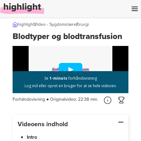
l indhold
highlight
Video - Sygdomslære
Kirurgi
Blodtyper og blodtransfusion
Forhåndsvisning ● Originalvideo:
22:38 min.
Videoens indhold
Intro