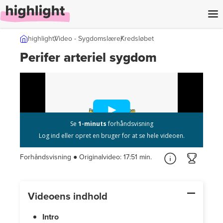
l indhold
highlight
Video - Sygdomslære
Kredsløbet
Perifer arteriel sygdom
Forhåndsvisning ● Originalvideo:
17:51 min.
Videoens indhold
Intro