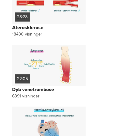
28:28
Aterosklerose
18430
visninger
22:05
Dyb venetrombose
6391
visninger