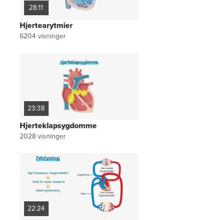
28:11
Hjertearytmier
6204
visninger
23:38
Hjerteklapsygdomme
2028
visninger
22:24