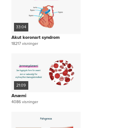
33:04
Akut koronart syndrom
18217
visninger
21:09
Anæmi
4086
visninger