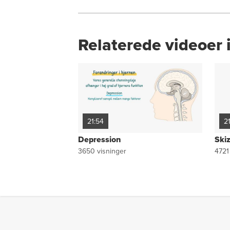
Relaterede videoer i
21:54
2
Depression
Skiz
3650
visninger
4721