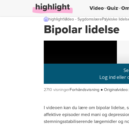
Video
Quiz
Om
Skip til indhold
highlight
Video - Sygdomslære
Psykiske lidels
Bipolar lidelse
2710 visninger
Forhåndsvisning ● Originalvideo:
I videoen kan du lære om bipolar lidelse, s
affektive episoder med mani og depressio
stemningsstabiliserende lægemidler og non