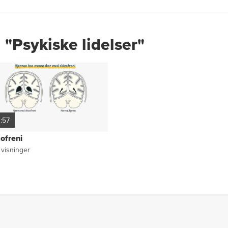
 "Psykiske lidelser"
1:57
ofreni
visninger