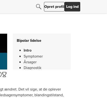
Søg
Søg efter resultater
Opret profil
Log ind
Bipolar lidelse
Intro
Symptomer
Årsager
Diagnostik
Behandling
Resumé
gt ændret. Det vil sige, at de oplever
ledsagersymptomer, blandingstilstand,