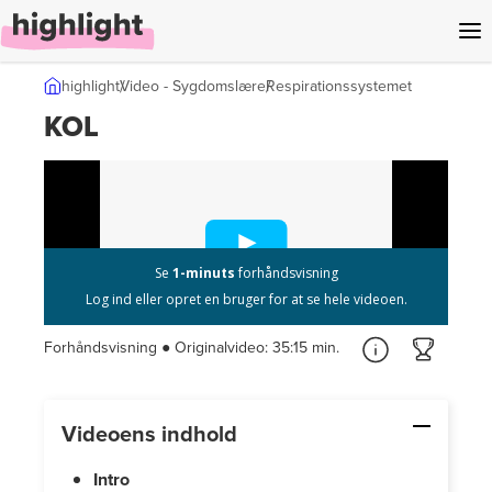
l indhold
highlight
Video - Sygdomslære
Respirationssystemet
KOL
Forhåndsvisning ● Originalvideo:
35:15 min.
Videoens indhold
Intro