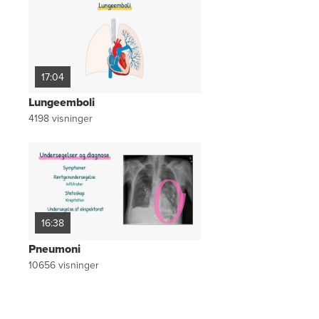
17:04
Lungeemboli
4198
visninger
16:38
Pneumoni
10656
visninger