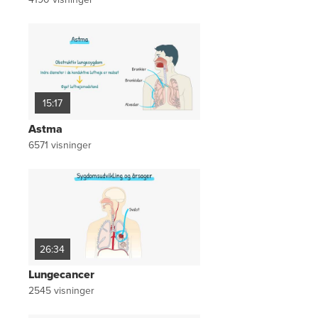
15:17
Astma
6571
visninger
26:34
Lungecancer
2545
visninger