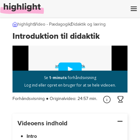
l indhold
highlight
Video - Pædagogik
Didaktik og læring
Introduktion til didaktik
Forhåndsvisning ● Originalvideo:
24:57 min.
Videoens indhold
Intro