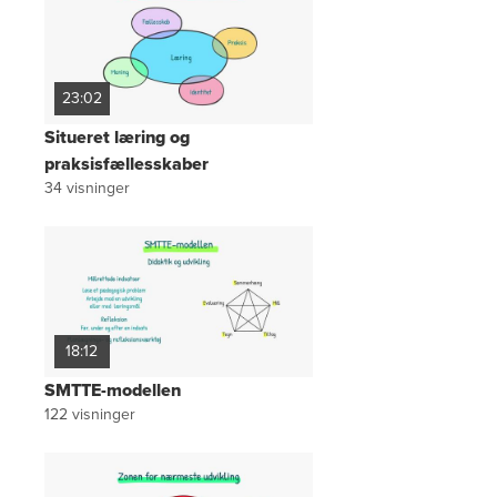
23:02
Situeret læring og
praksisfællesskaber
34
visninger
18:12
SMTTE-modellen
122
visninger