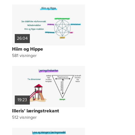
26:04
Hiim og Hippe
581
visninger
19:23
Illeris' læringstrekant
512
visninger