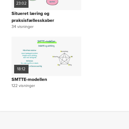
23:02
Situeret læring og
praksisfællesskaber
34
visninger
18:12
SMTTE-modellen
122
visninger