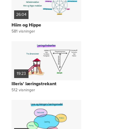
26:04
Hiim og Hippe
581
visninger
19:23
Illeris' læringstrekant
512
visninger