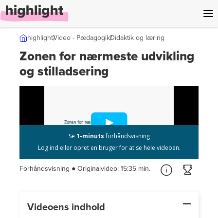
l indhold
highlight
Video - Pædagogik
Didaktik og læring
Zonen for nærmeste udvikling
og stilladsering
Forhåndsvisning ● Originalvideo:
15:35 min.
Videoens indhold